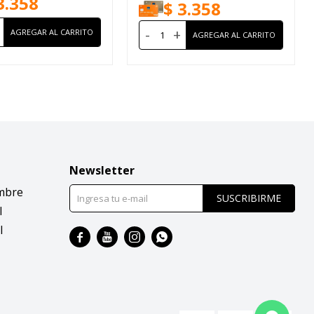
3.358
$
3.358
-
+
Newsletter
mbre
SUSCRIBIRME
l
l



