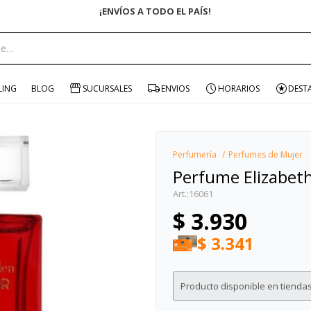
¡ENVÍOS A TODO EL PAÍS!
portante:
LING
BLOG
SUCURSALES
ENVIOS
HORARIOS
DEST
Perfumería
Perfumes de Mujer
Perfume Elizabet
16061
$
3.930
$
3.341
Producto disponible en tiendas