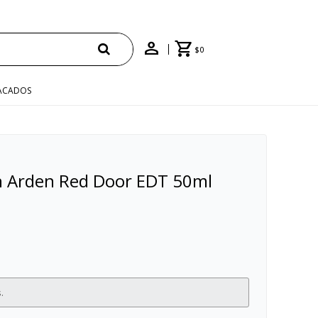
$
0
ACADOS
h Arden Red Door EDT 50ml
.