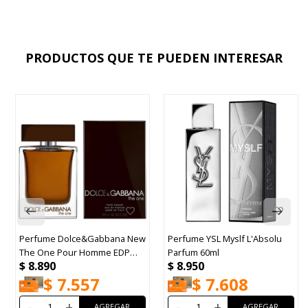
PRODUCTOS QUE TE PUEDEN INTERESAR
Perfume Dolce&Gabbana New
Perfume YSL Myslf L'Absolu
The One Pour Homme EDP
Parfum 60ml
$
8.890
$
8.950
100ml
$
7.557
$
7.608
-
+
-
+