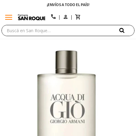
¡ENVÍOS A TODO EL PAÍS!
menu
close
call