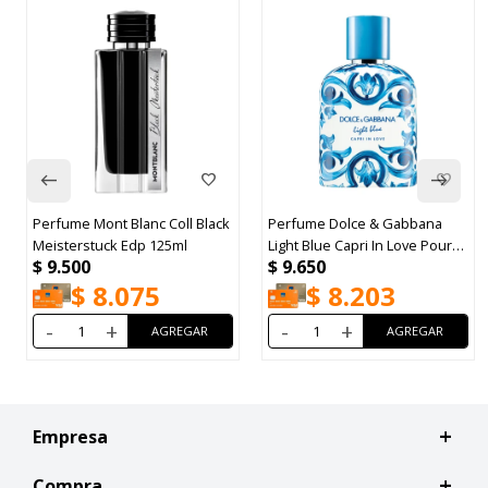
Perfume Mont Blanc Coll Black
Perfume Dolce & Gabbana
Meisterstuck Edp 125ml
Light Blue Capri In Love Pour
$
9.500
$
9.650
Homme EDP 100Ml
$
8.075
$
8.203
-
+
-
+
Empresa
Compra