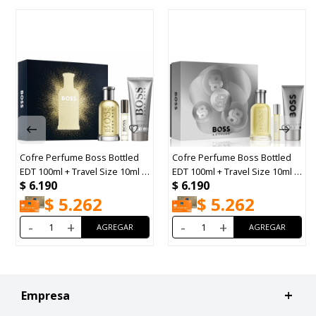
Cofre Perfume Boss Bottled
Cofre Perfume Boss Bottled
EDT 100ml + Travel Size 10ml +
EDT 100ml + Travel Size 10ml +
$
6.190
$
6.190
Shower Gel 100ml
Shower Gel 100ml
$
5.262
$
5.262
-
+
-
+
Empresa