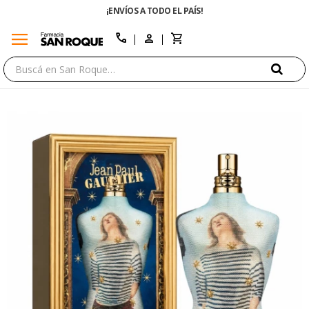
¡ENVÍOS A TODO EL PAÍS!
menu
close
call