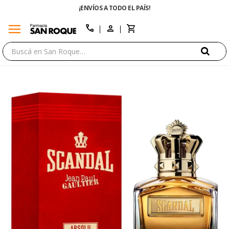
¡ENVÍOS A TODO EL PAÍS!
menu
close
call