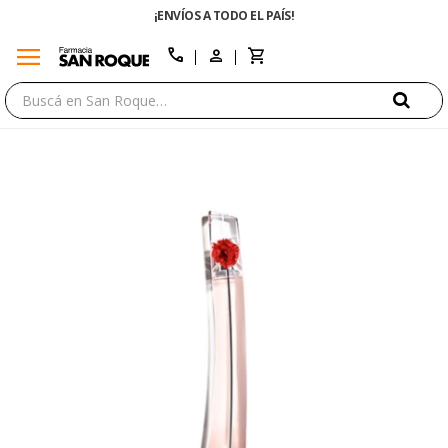
¡ENVÍOS A TODO EL PAÍS!
menu
close
call