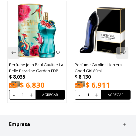
Perfume Jean Paul Gaultier La
Perfume Carolina Herrera
Belle Paradise Garden EDP
Good Girl 80ml
$
8.035
$
8.130
100ml
$
6.830
$
6.911
-
+
-
+
Empresa