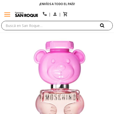
¡ENVÍOS A TODO EL PAÍS!
menu
close
call