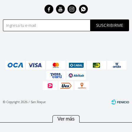




SUSCRIBIRME
© Copyright 2026 / San Roque
Ver más