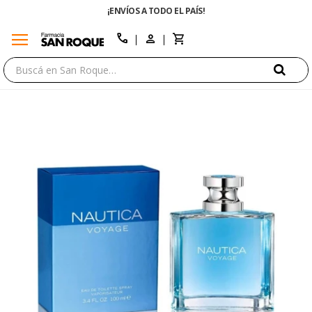
¡ENVÍOS A TODO EL PAÍS!
menu
close
call