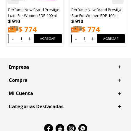
Perfume New Brand Prestige
Perfume New Brand Prestige
B
Luxe For Women EDP 100ml
Star For Women EDP 100ml
B
$
910
$
910
$
$
774
$
774
-
+
-
+
Empresa
Compra
Mi Cuenta
Categorías Destacadas



