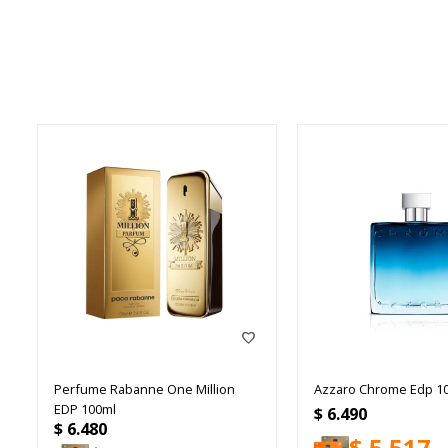
Perfume Rabanne One Million
Azzaro Chrome Edp 1
EDP 100ml
$
6.490
$
6.480
$
5.517