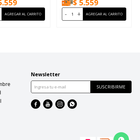
5.559
$
5.559
-
+
Newsletter
mbre
SUSCRIBIRME
l
l



