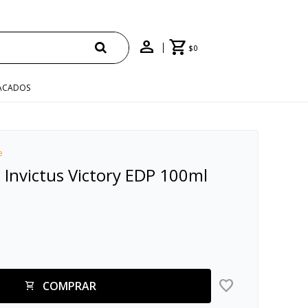
E
$
0
ACADOS
e
Invictus Victory EDP 100ml
COMPRAR