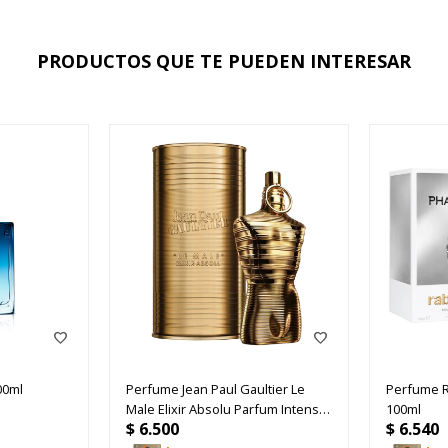
PRODUCTOS QUE TE PUEDEN INTERESAR
00ml
Perfume Jean Paul Gaultier Le
Perfume 
Male Elixir Absolu Parfum Intense
100ml
$
6.500
$
6.540
75ml