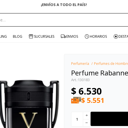
portante:
LING
BLOG
SUCURSALES
ENVIOS
HORARIOS
DEST
Perfumería
Perfumes de Hombr
Perfume Rabanne 
130183
$
6.530
$
5.551
add
remove