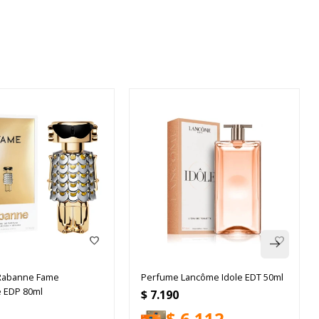
Rabanne Fame
Perfume Lancôme Idole EDT 50ml
e EDP 80ml
$
7.190
$
6.112