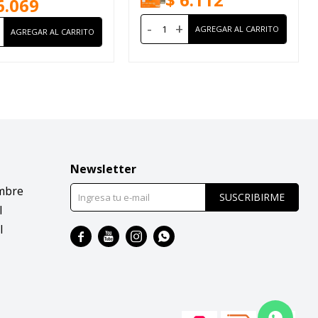
6.069
-
+
Newsletter
mbre
SUSCRIBIRME
l
l



