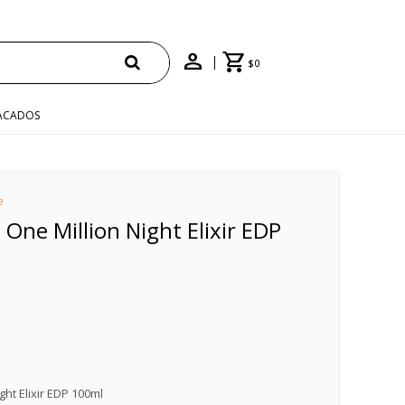
$
0
ACADOS
e
ne Million Night Elixir EDP
ht Elixir EDP 100ml