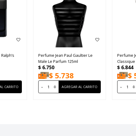
 Ralph’s
Perfume Jean Paul Gaultier Le
Perfume J
Male Le Parfum 125ml
Classique
$
6.750
$
6.844
$
5.738
$
-
+
-
+