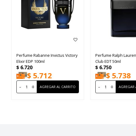
Perfume Rabanne Invictus Victory
Perfume Ralph Lauren
Elixir EDP 100ml
Club EDT 50ml
$
6.720
$
6.750
$
5.712
$
5.738
-
+
-
+