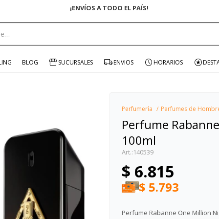
ENVÍO GRATIS EN COMPRAS +$1500 CON CUPÓN "ENVÍO"
portante:
LING
BLOG
SUCURSALES
ENVIOS
HORARIOS
DEST
Perfumería
Perfumes de Hombr
Perfume Rabanne O
100ml
140539
$
6.815
$
5.793
Perfume Rabanne One Million Nig