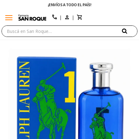
¡ENVÍOS A TODO EL PAÍS!
menu
close
call