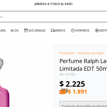
portante:
LING
BLOG
SUCURSALES
ENVIOS
HORARIOS
DEST
Perfumería
Perfumes de Mujer
Perfume Ralph Lau
Limitada EDT 50m
127722
$
2.225
$
1.891
Producto disponible en tiendas