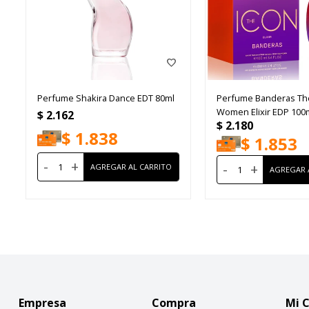
Perfume Shakira Dance EDT 80ml
Perfume Banderas Th
Women Elixir EDP 100
$
2.162
$
2.180
$
1.838
$
1.853
-
+
-
+
Empresa
Compra
Mi 