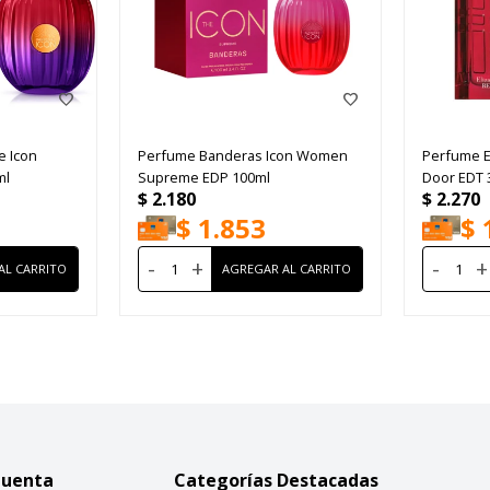
e Icon
Perfume Banderas Icon Women
Perfume E
ml
Supreme EDP 100ml
Door EDT 
$
2.180
$
2.270
$
1.853
$
-
+
-
+
Cuenta
Categorías Destacadas