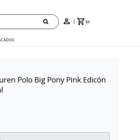
ENVÍO GRATIS EN COMPRAS +$1500 CON CUPÓN
$
0
ACADOS
ren Polo Big Pony Pink Edicón
l
.