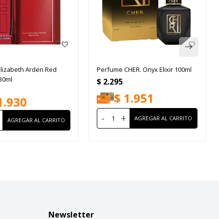
lizabeth Arden Red
Perfume CHER. Onyx Elixir 100ml
30ml
$
2.295
$
1.951
1.930
-
+
Newsletter