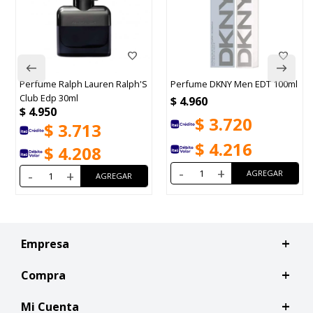
Perfume DKNY Men EDT 100ml
Perfume Rabanne Phantom
Intense EDP 50ml
$
4.960
$
5.075
$
3.720
$
3.806
$
4.216
$
4.314
-
+
-
+
Empresa
Compra
Mi Cuenta