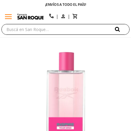
¡ENVÍOS A TODO EL PAÍS!
menu
close
call