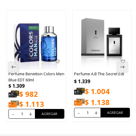
Perfume Benetton Colors Men
Perfume A.B The Secret Edt
Blue EDT 60ml
$
1.339
$
1.309
$
1.004
$
982
$
1.138
$
1.113
-
+
-
+