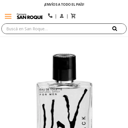
¡ENVÍOS A TODO EL PAÍS!
menu
close
call