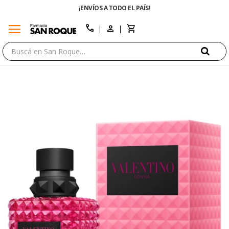
¡ENVÍOS A TODO EL PAÍS!
menu
close
call