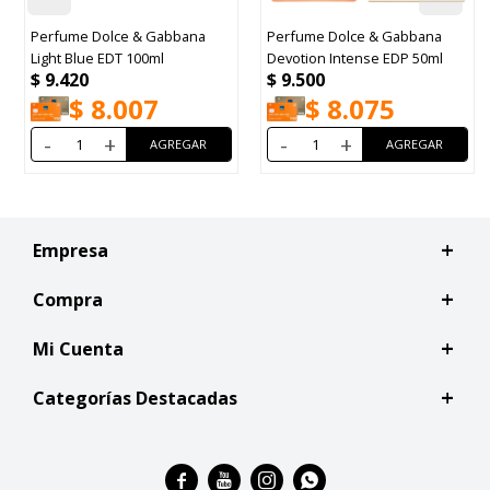
Perfume Dolce & Gabbana
Perfume Dolce & Gabbana
P
Light Blue EDT 100ml
Devotion Intense EDP 50ml
P
$
9.420
$
9.500
$
$
8.007
$
8.075
-
+
-
+
Empresa
Compra
Mi Cuenta
Categorías Destacadas



