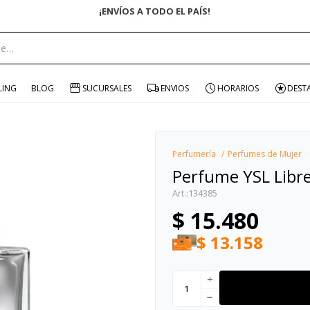
¡ENVÍOS A TODO EL PAÍS!
portante:
LING
BLOG
SUCURSALES
ENVIOS
HORARIOS
DEST
Perfumería
Perfumes de Mujer
Perfume YSL Libre
134385
$
15.480
$
13.158
add
remove