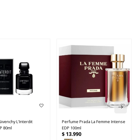
venchy L'Interdit
Perfume Prada La Femme Intense
P 80ml
EDP 100ml
$
13.990