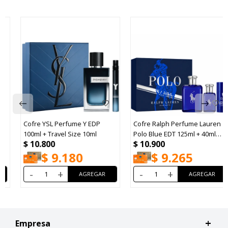
Cofre YSL Perfume Y EDP
Cofre Ralph Perfume Lauren
100ml + Travel Size 10ml
Polo Blue EDT 125ml + 40ml
$
10.800
$
10.900
+Desodorante 75ml
$
9.180
$
9.265
-
+
-
+
Empresa