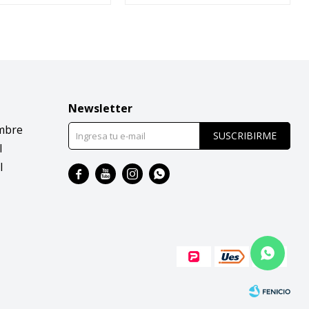
Newsletter
mbre
SUSCRIBIRME
l
l



