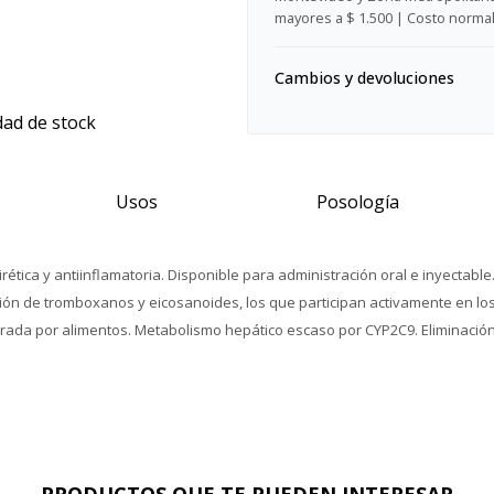
mayores a $ 1.500 | Costo normal:
Cambios y devoluciones
dad de stock
Usos
Posología
rética y antiinflamatoria. Disponible para administración oral e inyectable
ión de tromboxanos y eicosanoides, los que participan activamente en los p
erada por alimentos. Metabolismo hepático escaso por CYP2C9. Eliminación
PRODUCTOS QUE TE PUEDEN INTERESAR