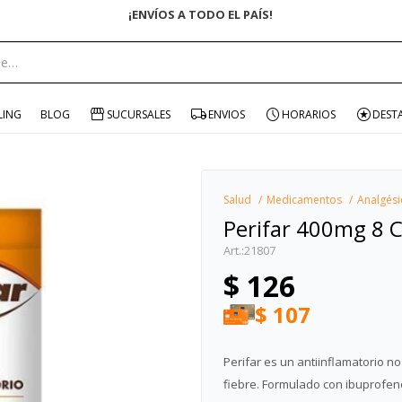
ENVÍO GRATIS EN COMPRAS +$1500 CON CUPÓN "ENVÍO"
portante:
LING
BLOG
SUCURSALES
ENVIOS
HORARIOS
DEST
Salud
Medicamentos
Analgési
Perifar 400mg 8 
21807
$
126
$
107
Perifar es un antiinflamatorio no
fiebre. Formulado con ibuprofeno