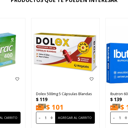
Dolex 500mg 5 Cápsulas Blandas
Ibutron 6
$
119
$
139
$
101
$
-
+
-
+