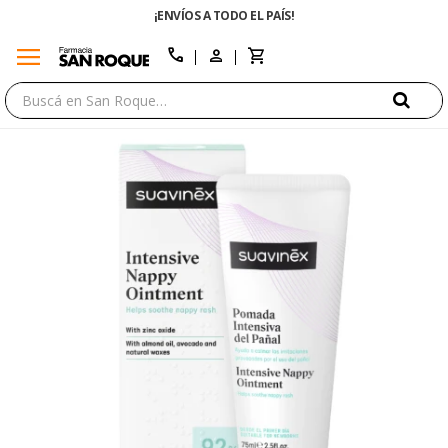
¡ENVÍOS A TODO EL PAÍS!
menu
close
call