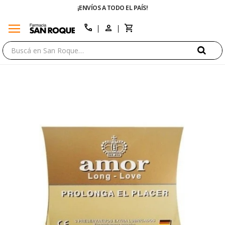
¡ENVÍOS A TODO EL PAÍS!
menu
close
call