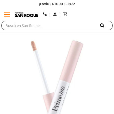
¡ENVÍOS A TODO EL PAÍS!
menu
close
call