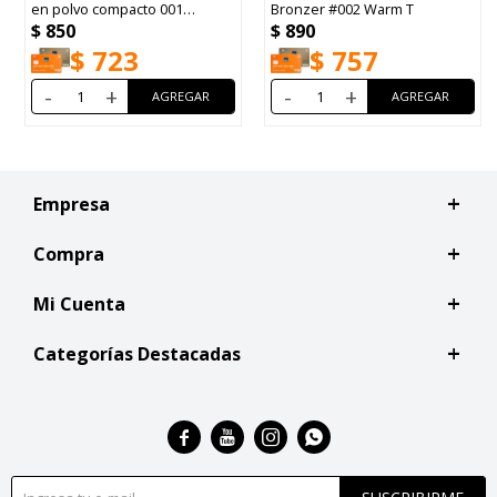
en polvo compacto 001
Bronzer #002 Warm T
$
850
$
890
Porcelain 21'
$
723
$
757
-
+
-
+
Empresa
Compra
Mi Cuenta
Categorías Destacadas



