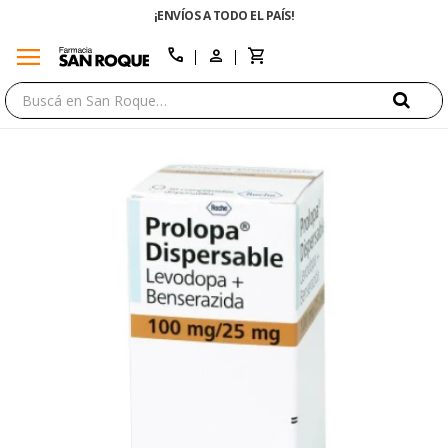
¡ENVÍOS A TODO EL PAÍS!
menu
close
call