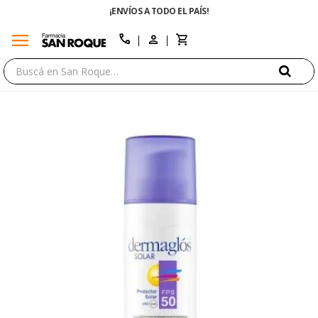
¡ENVÍOS A TODO EL PAÍS!
menu
close
call