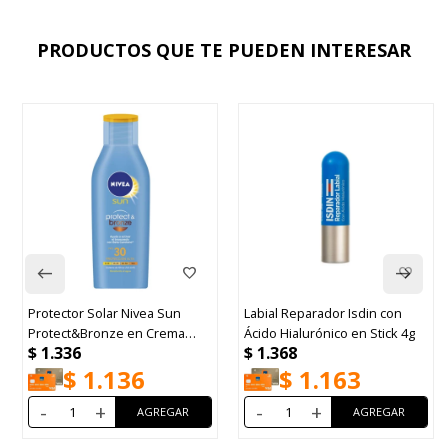
PRODUCTOS QUE TE PUEDEN INTERESAR
Protector Solar Nivea Sun
Labial Reparador Isdin con
Protect&Bronze en Crema
Ácido Hialurónico en Stick 4g
$
1.336
$
1.368
FPS30 200ml
$
1.136
$
1.163
-
+
-
+