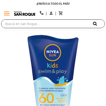
¡ENVÍOS A TODO EL PAÍS!
menu
close
call