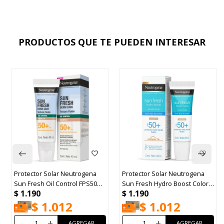
PRODUCTOS QUE TE PUEDEN INTERESAR
Protector Solar Neutrogena
Protector Solar Neutrogena
Sun Fresh Oil Control FPS50
Sun Fresh Hydro Boost Color
$
1.190
$
1.190
40ml
2.0 FPS50+ 40ml
$
1.012
$
1.012
-
+
-
+