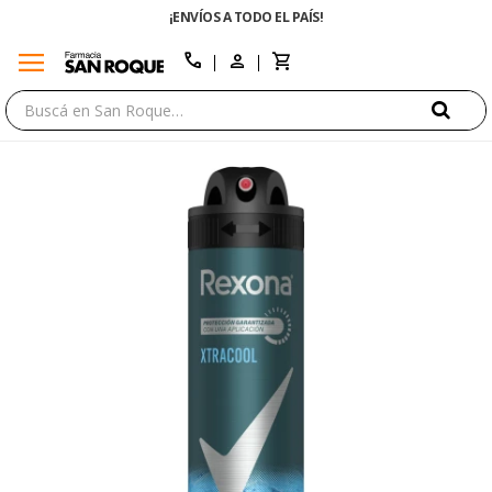
¡ENVÍOS A TODO EL PAÍS!
menu
close
call