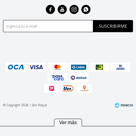




SUSCRIBIRME
© Copyright 2026 / San Roque
Ver más