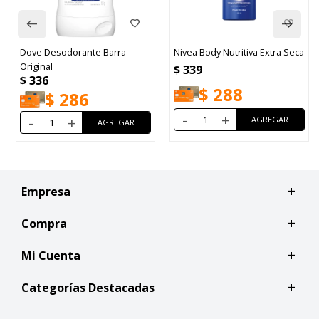
orante Barra
Nivea Body Nutritiva Extra Seca
Jabon Elite Líq
Humectante 7
$
339
$
349
$
288
86
$
29
-
+
+
-
+
Empresa
Compra
Mi Cuenta
Categorías Destacadas