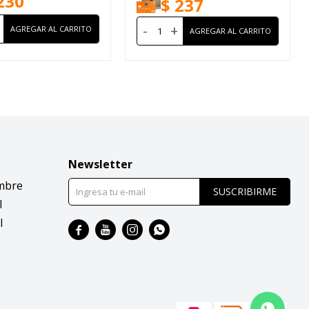
230
$
237
-
+
Newsletter
mbre
SUSCRIBIRME
l
l



