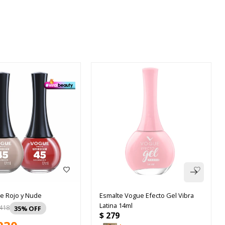
e Rojo y Nude
Esmalte Vogue Efecto Gel Vibra
Latina 14ml
418
35
$
279