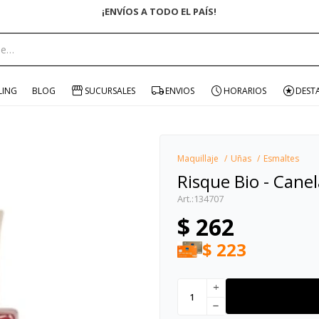
¡ENVÍOS A TODO EL PAÍS!
portante:
LING
BLOG
SUCURSALES
ENVIOS
HORARIOS
DEST
Maquillaje
Uñas
Esmaltes
Risque Bio - Canel
134707
$
262
$
223
add
remove