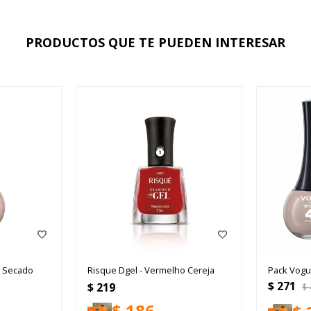
PRODUCTOS QUE TE PUEDEN INTERESAR
o Secado
Risque Dgel - Vermelho Cereja
Pack Vogu
$
271
$
219
$
$
186