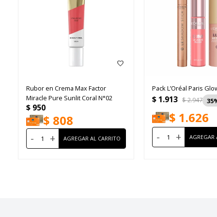
Rubor en Crema Max Factor
Pack L’Oréal Paris Glo
Miracle Pure Sunlit Coral N°02
$
1.913
$
2.947
35
$
950
$
1.626
$
808
-
+
-
+