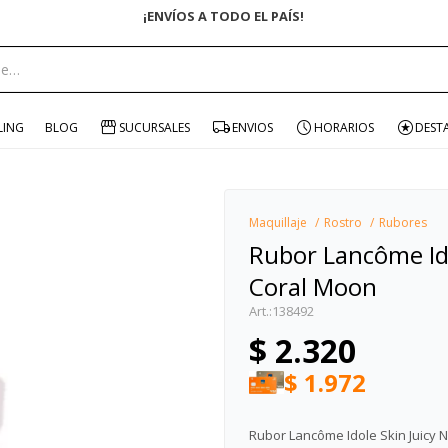
¡ENVÍOS A TODO EL PAÍS!
portante:
LING
BLOG
SUCURSALES
ENVIOS
HORARIOS
DEST
Maquillaje
Rostro
Rubores
Rubor Lancôme Ido
Coral Moon
138492
$
2.320
$
1.972
Rubor Lancôme Idole Skin Juicy 