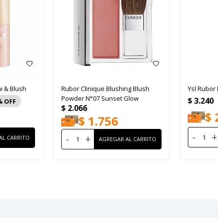
w & Blush
Rubor Clinique Blushing Blush
Ysl Rubor 
Powder N°07 Sunset Glow
$
3.240
$
2.066
$
$
1.756
-
+
-
+