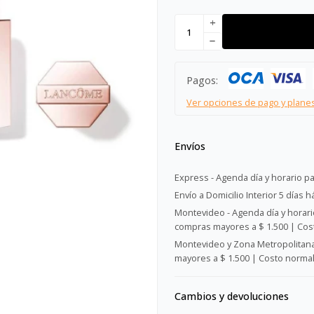
add
remove
Pagos:
Ver opciones de pago y plane
Envíos
Express - Agenda día y horario pa
Envío a Domicilio Interior 5 días h
Montevideo - Agenda día y horario
compras mayores a $ 1.500 | Cost
Montevideo y Zona Metropolitana 
mayores a $ 1.500 | Costo normal:
Cambios y devoluciones