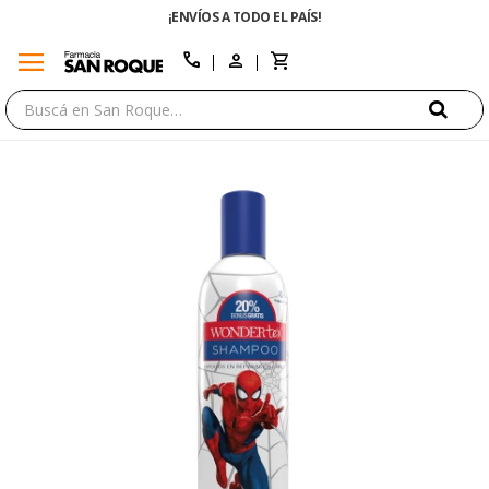
¡ENVÍOS A TODO EL PAÍS!
menu
close
call