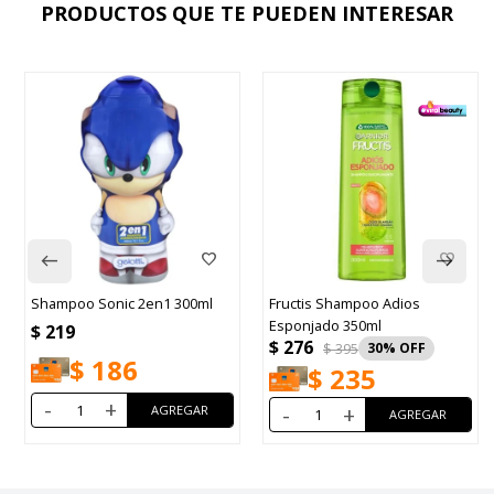
PRODUCTOS QUE TE PUEDEN INTERESAR
Shampoo Sonic 2en1 300ml
Fructis Shampoo Adios
Esponjado 350ml
$
219
$
276
$
395
30
$
186
$
235
-
+
-
+