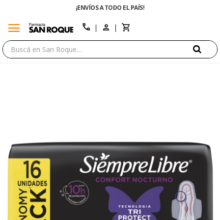
¡ENVÍOS A TODO EL PAÍS!
menu
close
call