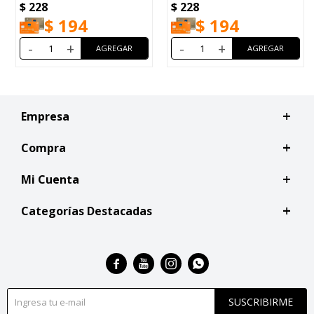
$
228
$
228
$
194
$
194
-
+
-
+
Empresa
Compra
Mi Cuenta
Categorías Destacadas




SUSCRIBIRME