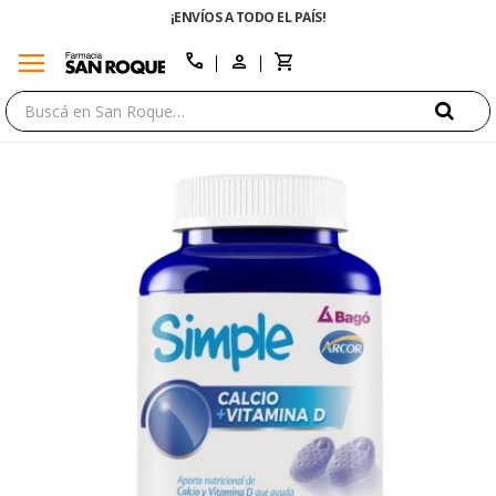
¡ENVÍOS A TODO EL PAÍS!
menu
close
call