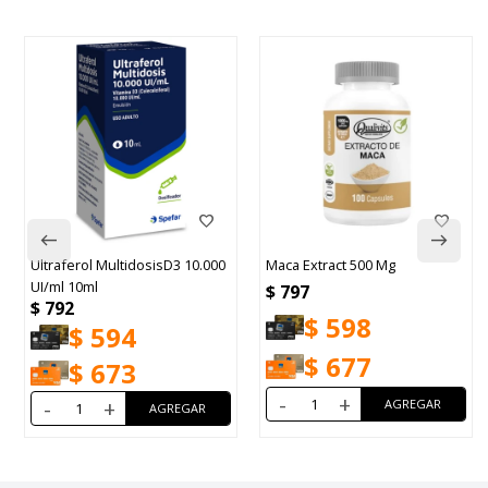
Ultraferol MultidosisD3 10.000
Maca Extract 500 Mg
UI/ml 10ml
$
797
$
792
$
598
$
594
$
677
$
673
-
+
-
+