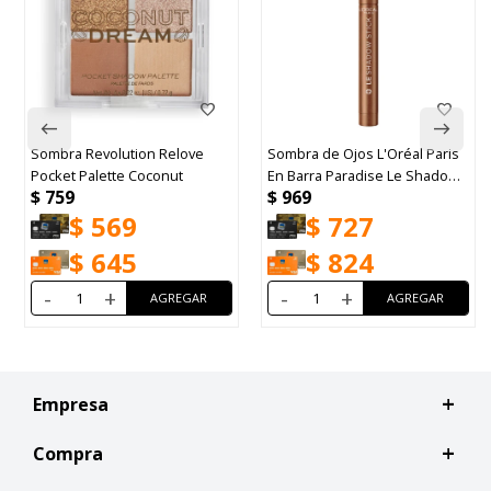
Sombra Revolution Relove
Sombra de Ojos L'Oréal Paris
Pocket Palette Coconut
En Barra Paradise Le Shadow
$
759
$
969
Stick Tono Magne Bronze
$
569
$
727
N°230
$
645
$
824
-
+
-
+
Empresa
Compra