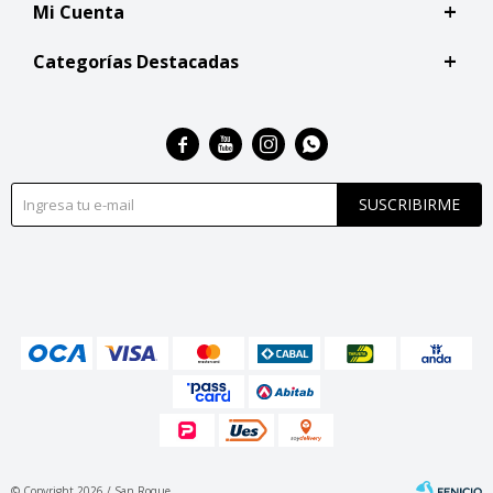
Mi Cuenta
Categorías Destacadas




SUSCRIBIRME
© Copyright 2026 / San Roque