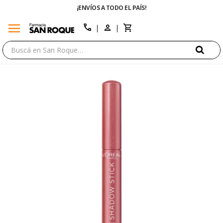
¡ENVÍOS A TODO EL PAÍS!
menu
close
call