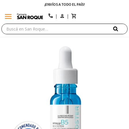
¡ENVÍOS A TODO EL PAÍS!
menu
close
call