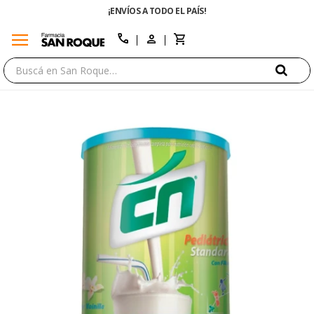
¡ENVÍOS A TODO EL PAÍS!
menu
close
call