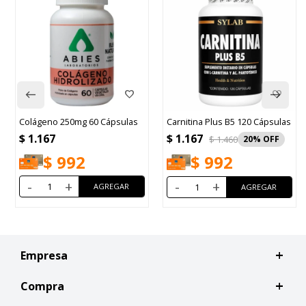
Colágeno 250mg 60 Cápsulas
Carnitina Plus B5 120 Cápsulas
$
1.167
$
1.167
$
1.460
20
$
992
$
992
-
+
-
+
Empresa
Compra