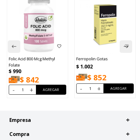
Ferropolin Gotas
Quelat Complex 30
Comprimidos
$
1.002
$
1.025
$
852
$
871
-
+
-
+
Empresa
Compra