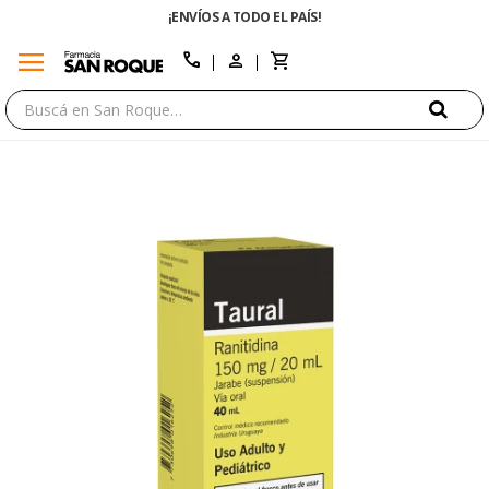
¡ENVÍOS A TODO EL PAÍS!
menu
close
call