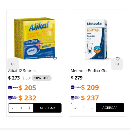
Alikal 12 Sobres
Meteofar Pediatr Gts
$
273
$
279
$
304
10
$
209
$
205
$
237
$
232
-
+
-
+