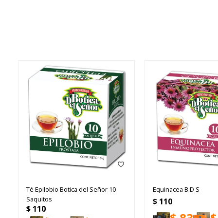
Té Epilobio Botica del Señor 10
Equinacea B.D S
Saquitos
$
110
$
110
$
83
$