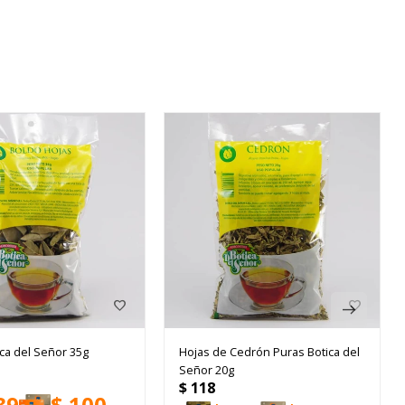
ca del Señor 35g
Hojas de Cedrón Puras Botica del
Señor 20g
$
118
89
$
100