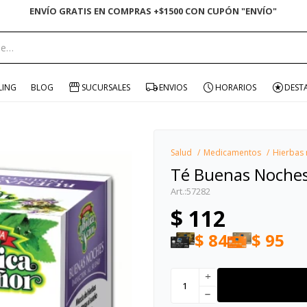
ENVÍO GRATIS EN COMPRAS +$1500 CON CUPÓN "ENVÍO"
portante:
LING
BLOG
SUCURSALES
ENVIOS
HORARIOS
DEST
Salud
Medicamentos
Hierbas 
Té Buenas Noches 
57282
$
112
$
84
$
95
add
remove