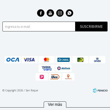




SUSCRIBIRME
© Copyright 2026 / San Roque
Ver más