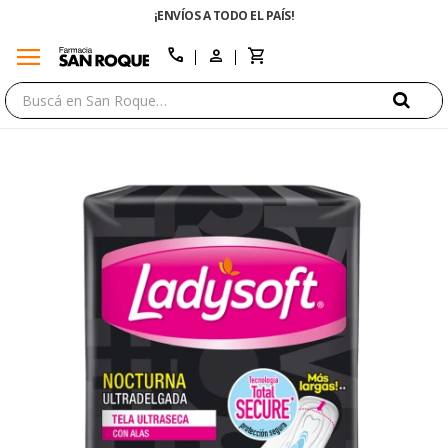
¡ENVÍOS A TODO EL PAÍS!
menu
close
call