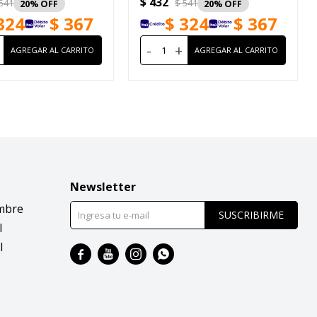
$
432
541
$
541
20
20
324
$
367
$
324
$
367
-
+
Newsletter
mbre
SUSCRIBIRME
l
l



