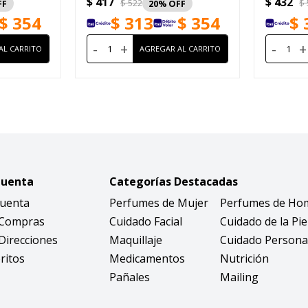
$
417
$
432
$
522
$
20
$
354
$
313
$
354
$
-
+
-
+
Cuenta
Categorías Destacadas
Cuenta
Perfumes de Mujer
Perfumes de Ho
 Compras
Cuidado Facial
Cuidado de la Pie
Direcciones
Maquillaje
Cuidado Persona
ritos
Medicamentos
Nutrición
Pañales
Mailing