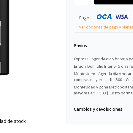
remove
Pagos:
Ver opciones de pago y plane
Envíos
Express - Agenda día y horario pa
Envío a Domicilio Interior 5 días h
Montevideo - Agenda día y horario
compras mayores a $ 1.500 | Cost
Montevideo y Zona Metropolitana 
mayores a $ 1.500 | Costo normal:
Cambios y devoluciones
dad de stock