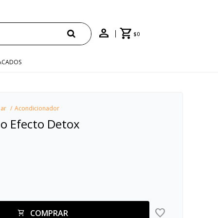
ENVÍO GRATIS EN COMPRAS +$1500 CON CUPÓN "ENVÍO"
$
0
ACADOS
lar
Acondicionador
o Efecto Detox
COMPRAR