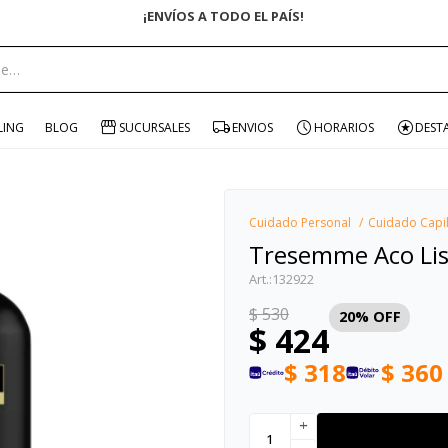
portante:
LING
BLOG
SUCURSALES
ENVIOS
HORARIOS
DEST
Cuidado Personal
Cuidado Capi
Tresemme Aco Lis
132922
$
530
20
$
424
$
318
$
360
add