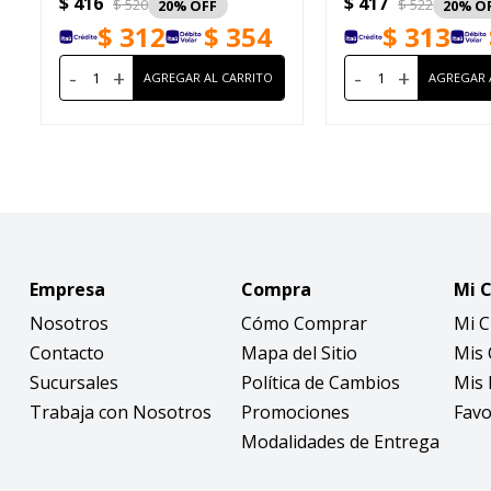
$
416
$
417
$
520
$
522
20
20
$
312
$
354
$
313
-
+
-
+
Empresa
Compra
Mi 
Nosotros
Cómo Comprar
Mi 
Contacto
Mapa del Sitio
Mis
Sucursales
Política de Cambios
Mis 
Trabaja con Nosotros
Promociones
Favo
Modalidades de Entrega