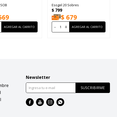
8 SOB
Esogel 20 Sobres
$
799
669
$
679
-
+
Newsletter
mbre
SUSCRIBIRME
l
l



