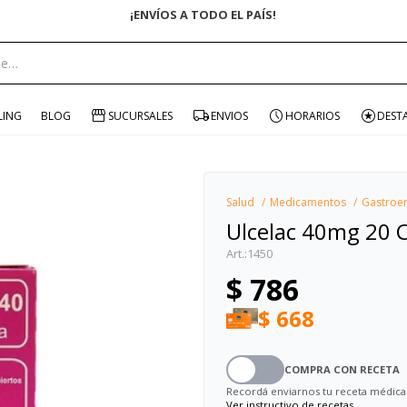
¡ENVÍOS A TODO EL PAÍS!
portante:
LING
BLOG
SUCURSALES
ENVIOS
HORARIOS
DEST
Salud
Medicamentos
Gastroen
Ulcelac 40mg 20
1450
$
786
$
668
COMPRA CON RECETA
Recordá enviarnos tu receta médica
Ver instructivo de recetas