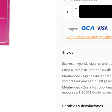
add
remove
Pagos:
Ver opciones de pago y plane
Envíos
Express - Agenda día y horario pa
Envío a Domicilio Interior 3 a 4 día
Montevideo - Agenda día y horario
compras mayores a $ 1.500 | Cost
Montevideo y Zona Metropolitana 
mayores a $ 1.500 | Costo normal:
Cambios y devoluciones