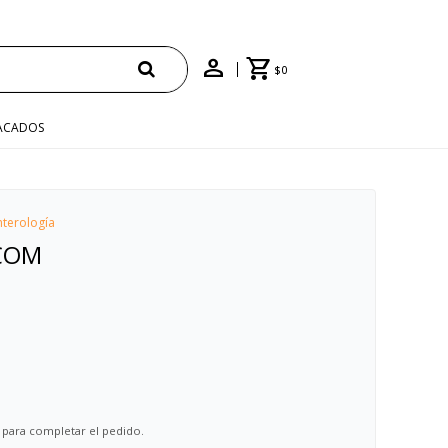
$
0
ACADOS
terología
 COM
 para completar el pedido.