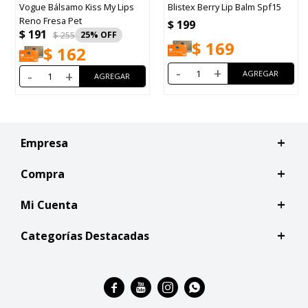
gue Bálsamo Kiss My Lips
Blistex Berry Lip Balm Spf15
Labia
no Fresa Pet
N°101
$
199
191
$
20
$
255
25
$
169
$
162
-
+
-
+
Empresa
Compra
Mi Cuenta
Categorías Destacadas



