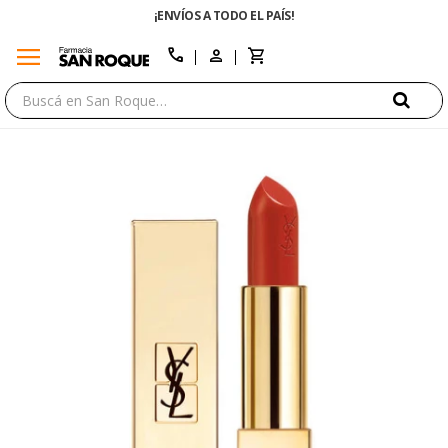
¡ENVÍOS A TODO EL PAÍS!
menu
close
call