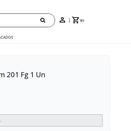
$
0
ACADOS
am 201 Fg 1 Un
.