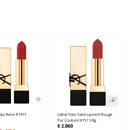
 Rpc Reno R1971
Labial Yves Saint Laurent Rouge
Pur Couture N157 3.8g
$
2.860