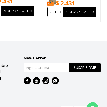
2.431
$
2.431
-
+
Newsletter
mbre
SUSCRIBIRME
l
l



