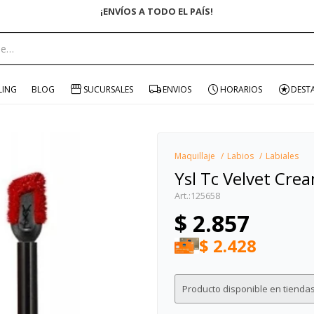
¡ENVÍOS A TODO EL PAÍS!
portante:
LING
BLOG
SUCURSALES
ENVIOS
HORARIOS
DEST
Maquillaje
Labios
Labiales
Ysl Tc Velvet Cre
125658
$
2.857
$
2.428
Producto disponible en tiendas