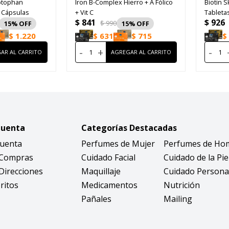
yptophan
Iron B-Complex Hierro + A Fólico
Biotin S
 Cápsulas
+ Vit C
Tableta
$
841
$
926
$
990
15
15
$
1.220
$
631
$
715
$
-
+
-
Cuenta
Categorías Destacadas
Cuenta
Perfumes de Mujer
Perfumes de Ho
 Compras
Cuidado Facial
Cuidado de la Pie
Direcciones
Maquillaje
Cuidado Persona
ritos
Medicamentos
Nutrición
Pañales
Mailing