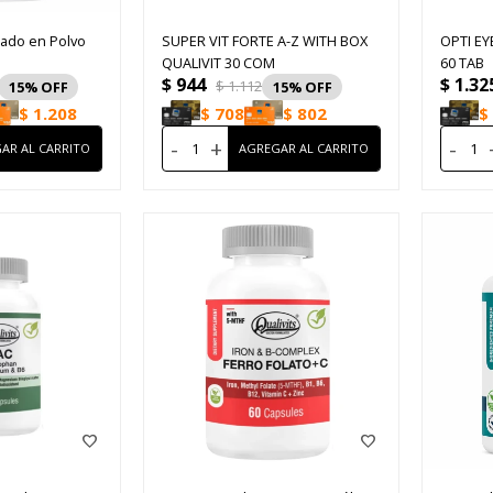
zado en Polvo
SUPER VIT FORTE A-Z WITH BOX
OPTI EY
QUALIVIT 30 COM
60 TAB
$
944
$
1.32
$
1.112
15
15
$
1.208
$
708
$
802
$
-
+
-