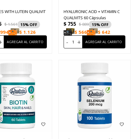
ES WITH LUTEIN QUALIVIT
HYALURONIC ACID + VITAMIN C
QUALIVITS 60 Cápsulas
5
$
755
$
1.561
$
889
15
15
994
$
1.126
$
566
$
642
+
-
+