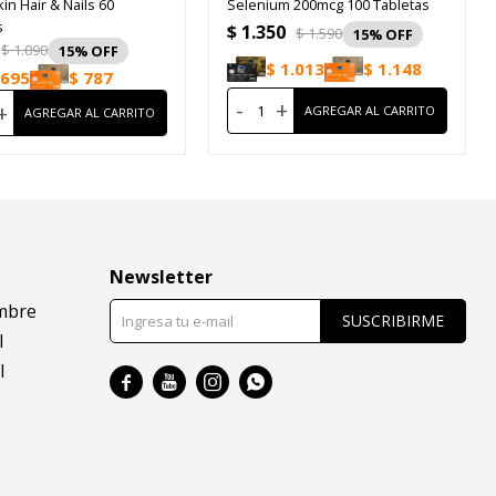
kin Hair & Nails 60
Selenium 200mcg 100 Tabletas
s
$
1.350
$
1.590
15
$
1.090
15
$
1.013
$
1.148
695
$
787
-
+
+
Newsletter
mbre
SUSCRIBIRME
l
l



