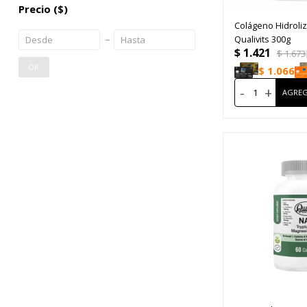
Precio
($)
Colágeno Hidroli
Qualivits 300g
$
1.421
$
1.673
OK
$
1.066
-
+