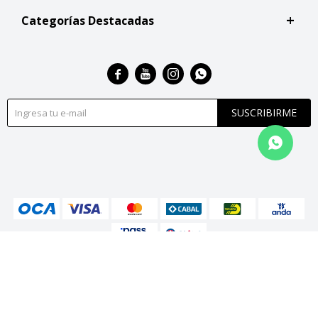
Categorías Destacadas




SUSCRIBIRME
© Copyright 2026 / San Roque